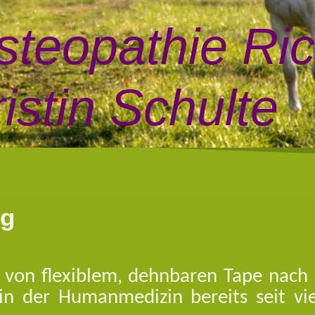
steopathie Ri
istin Schulte
ng
von flexiblem, dehnbaren Tape nach k
in der Humanmedizin bereits seit vi