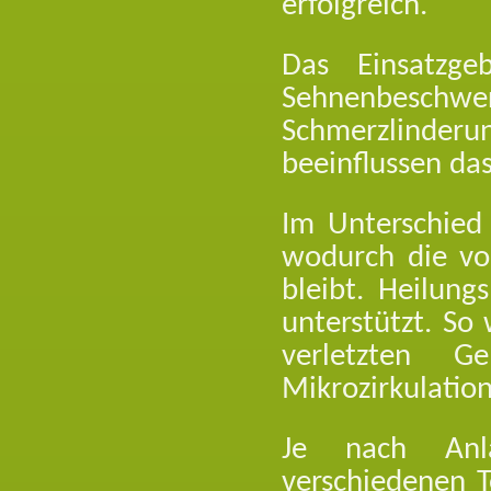
erfolgreich.
Das Einsatzge
Sehnenbeschwe
Schmerzlinderu
beeinflussen das
Im Unterschied
wodurch die vo
bleibt. Heilung
unterstützt. So
verletzten G
Mikrozirkulation
Je nach Anla
verschiedenen T