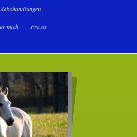
debehandlungen
er mich
Praxis