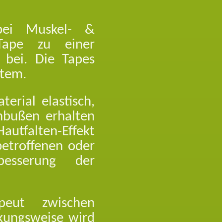
 bei Muskel- &
 Tape zu einer
 bei. Die Tapes
stem.
rial elastisch,
nbußen erhalten
autfalten-Effekt
betroffenen oder
besserung der
peut zwischen
rkungsweise wird